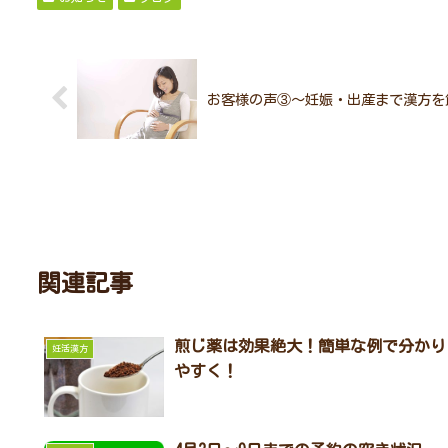
お客様の声③～妊娠・出産まで漢方を
関連記事
煎じ薬は効果絶大！簡単な例で分かり
妊活漢方
やすく！