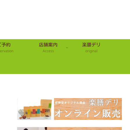
ご予約
店舗案内
楽膳デリ
ervation
Access
original