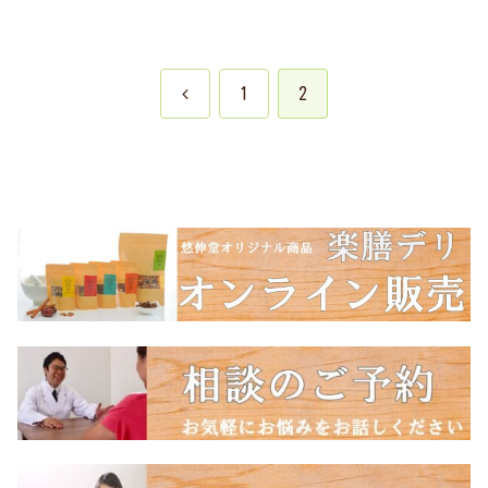
前
1
2
へ