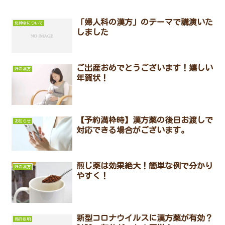
「婦人科の漢方」のテーマで講演いた
悠伸堂について
しました
ご出産おめでとうございます！嬉しい
妊活漢方
年賀状！
【予約満枠時】漢方薬の後日お渡しで
お知らせ
対応できる場合がございます。
煎じ薬は効果絶大！簡単な例で分かり
妊活漢方
やすく！
新型コロナウイルスに漢方薬が有効？
商品説明