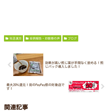
妊活漢方
症例報告・お客様の声
ブログ
効果が高い煎じ薬が手間なく飲める！煎
じパック導入しました！
最大20％還元！街のPayPay祭の対象店で
す！
関連記事