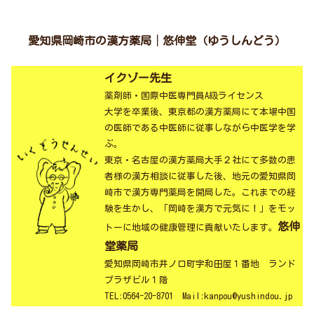
愛知県岡崎市の漢方薬局│悠伸堂（ゆうしんどう）
イクゾー先生
薬剤師・国際中医専門員A級ライセンス
大学を卒業後、東京都の漢方薬局にて本場中国
の医師である中医師に従事しながら中医学を学
ぶ。
東京・名古屋の漢方薬局大手２社にて多数の患
者様の漢方相談に従事した後、地元の愛知県岡
崎市で漢方専門薬局を開局した。これまでの経
験を生かし、「岡崎を漢方で元気に！」をモッ
悠伸
トーに地域の健康管理に貢献いたします。
堂薬局
愛知県岡崎市井ノ口町字和田屋１番地 ランド
プラザビル１階
TEL:0564-20-8701 Mail:kanpou@yushindou.jp